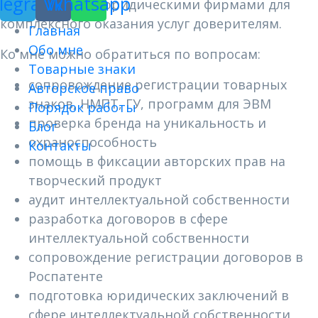
legram
Vk
Whatsapp
поверенными, юридическими фирмами для
комплексного оказания услуг доверителям.
Главная
Обо мне
Ко мне можно обратиться по вопросам:
Товарные знаки
сопровождение регистрации товарных
Авторское право
знаков, НМПТ, ГУ, программ для ЭВМ
Порядок работы
проверка бренда на уникальность и
Блог
охраноспособность
Контакты
помощь в фиксации авторских прав на
творческий продукт
аудит интеллектуальной собственности
разработка договоров в сфере
интеллектуальной собственности
сопровождение регистрации договоров в
Роспатенте
подготовка юридических заключений в
сфере интеллектуальной собственности